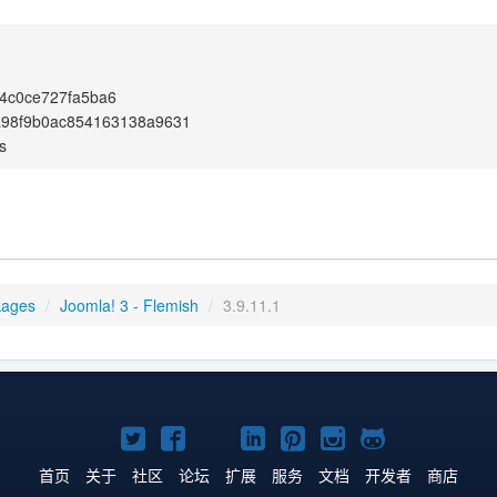
4c0ce727fa5ba6
a98f9b0ac854163138a9631
s
kages
/
Joomla! 3 - Flemish
/
3.9.11.1
Twitter
Facebook
YouTube
LinkedIn
Pinterest
Instagram
GitHub
主
主
主
主
主
主
主
首页
关于
社区
论坛
扩展
服务
文档
开发者
商店