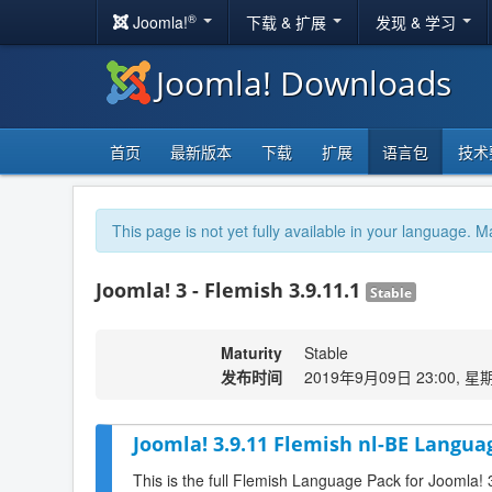
®
Joomla!
下载 & 扩展
发现 & 学习
Joomla! Downloads
首页
最新版本
下载
扩展
语言包
技术
This page is not yet fully available in your language. M
Joomla! 3 - Flemish 3.9.11.1
Stable
Maturity
Stable
发布时间
2019年9月09日 23:00, 星
Joomla! 3.9.11 Flemish nl-BE Langua
This is the full Flemish Language Pack for Joomla! 