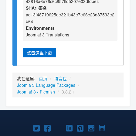
43816a6e76c6c857ffd5207e03dfdbe4
SHA1 签名
ad13f48719625ee321b43e7e66e23d87593e2
b64
Environments
Joomla! 3 Translations
点击这里下载
我在这里:
首页
/
语言包
/
Joomla 3 Language Packages
/
Joomla! 3 - Flemish
/
3.8.2.1
Twitter
Facebook
YouTube
LinkedIn
Pinterest
Instagram
GitHub