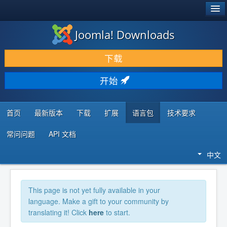
®
JOOMLA!
Joomla! Downloads
下载 & 扩展
下载
发现 & 学习
开始
社区 & 支持
开发者资源
首页
最新版本
下载
扩展
语言包
技术要求
常问问题
API 文档
中文
This page is not yet fully available in your
language. Make a gift to your community by
translating it! Click
here
to start.