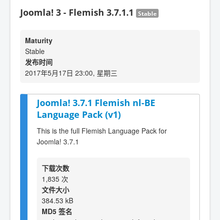
Joomla! 3 - Flemish 3.7.1.1
Stable
Maturity
Stable
发布时间
2017年5月17日 23:00, 星期三
Joomla! 3.7.1 Flemish nl-BE
Language Pack (v1)
This is the full Flemish Language Pack for
Joomla! 3.7.1
下载次数
1,835 次
文件大小
384.53 kB
MD5 签名