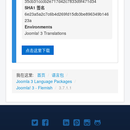
35cb31cccb2e717d42c7833d9f471d34
SHA1 签名
6e23a5a2c7c6b4d269fd15db3be896349b146
23a
Environments
Joomla! 3 Translations
点击这里下载
我在这里:
首页
/
语言包
/
Joomla 3 Language Packages
/
Joomla! 3 - Flemish
/
3.7.1.1
Twitter
Facebook
YouTube
LinkedIn
Pinterest
Instagram
GitHub