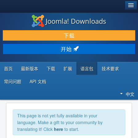
®
JOOMLA!
Joomla! Downloads
下载 & 扩展
下载
发现 & 学习
开始
社区 & 支持
开发者资源
首页
最新版本
下载
扩展
语言包
技术要求
常问问题
API 文档
中文
This page is not yet fully available in your
language. Make a gift to your community by
translating it! Click
here
to start.