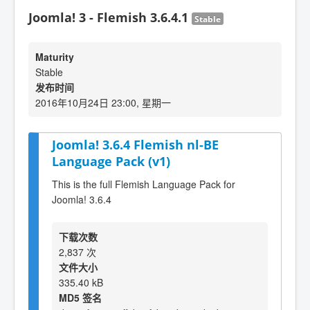
Joomla! 3 - Flemish 3.6.4.1
Stable
Maturity
Stable
发布时间
2016年10月24日 23:00, 星期一
Joomla! 3.6.4 Flemish nl-BE
Language Pack (v1)
This is the full Flemish Language Pack for
Joomla! 3.6.4
下载次数
2,837 次
文件大小
335.40 kB
MD5 签名