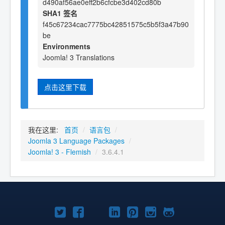
d490af56ae0eff2b6cfcbe3d402cd80b
SHA1 签名
f45c67234cac7775bc42851575c5b5f3a47b90
be
Environments
Joomla! 3 Translations
点击这里下载
我在这里:
首页
/
语言包
/
Joomla 3 Language Packages
/
Joomla! 3 - Flemish
/
3.6.4.1
Twitter
Facebook
YouTube
LinkedIn
Pinterest
Instagram
GitHub