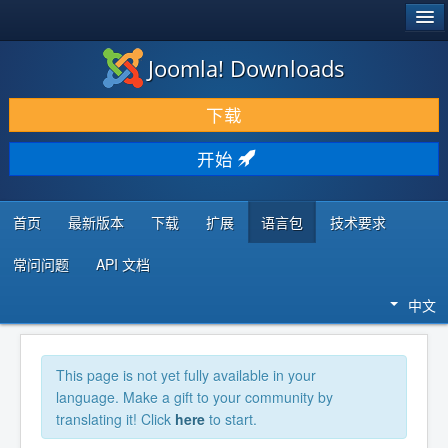
®
JOOMLA!
Joomla! Downloads
下载 & 扩展
下载
发现 & 学习
开始
社区 & 支持
开发者资源
首页
最新版本
下载
扩展
语言包
技术要求
常问问题
API 文档
中文
This page is not yet fully available in your
language. Make a gift to your community by
translating it! Click
here
to start.