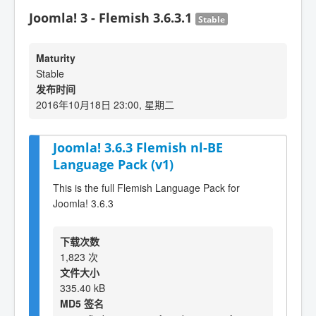
Joomla! 3 - Flemish 3.6.3.1
Stable
Maturity
Stable
发布时间
2016年10月18日 23:00, 星期二
Joomla! 3.6.3 Flemish nl-BE
Language Pack (v1)
This is the full Flemish Language Pack for
Joomla! 3.6.3
下载次数
1,823 次
文件大小
335.40 kB
MD5 签名