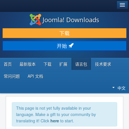
®
JOOMLA!
Joomla! Downloads
下载 & 扩展
下载
发现 & 学习
开始
社区 & 支持
开发者资源
首页
最新版本
下载
扩展
语言包
技术要求
常问问题
API 文档
中文
This page is not yet fully available in your
language. Make a gift to your community by
translating it! Click
here
to start.