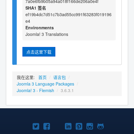
7a0e6fb9b05a94a018f166de206a0e4f
SHA1 签名
ef19b4dc7d51c7b3ad55cc991f63283f019196
e4
Environments
Joomla! 3 Translations
点击这里下载
我在这里:
首页
/
语言包
/
Joomla 3 Language Packages
/
Joomla! 3 - Flemish
/
3.6.3.1
Twitter
Facebook
YouTube
LinkedIn
Pinterest
Instagram
GitHub