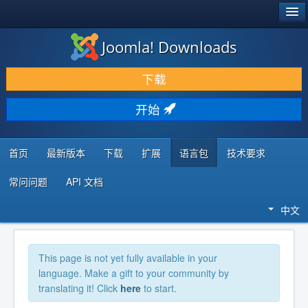
®
JOOMLA!
Joomla! Downloads
下载 & 扩展
下载
发现 & 学习
开始
社区 & 支持
开发者资源
首页
最新版本
下载
扩展
语言包
技术要求
常问问题
API 文档
中文
This page is not yet fully available in your
language. Make a gift to your community by
translating it! Click
here
to start.