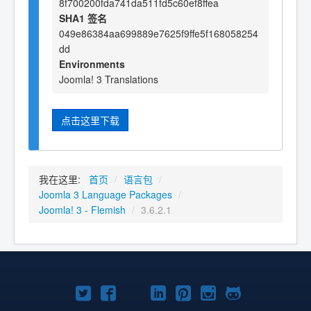
8f700200fda741da511fd5c60ef8ffea
SHA1 签名
049e86384aa699889e7625f9ffe5f168058254
dd
Environments
Joomla! 3 Translations
点击这里下载
我在这里:
首页
/
语言包
/
Joomla 3 Language Packages
/
Joomla! 3 - Flemish
/
3.6.2.1
Twitter
Facebook
YouTube
LinkedIn
Pinterest
Instagram
GitHub