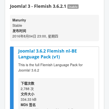
Joomla! 3 - Flemish 3.6.2.1
Stable
Maturity
Stable
发布时间
2016年8月04日 23:00, 星期四
Joomla! 3.6.2 Flemish nl-BE
Language Pack (v1)
This is the full Flemish Language Pack for
Joomla! 3.6.2
下载次数
2,788 次
文件大小
334.33 kB
MD5 签名