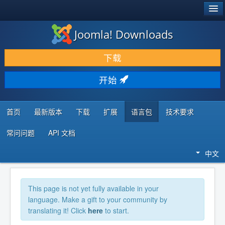
®
JOOMLA!
Joomla! Downloads
下载 & 扩展
下载
发现 & 学习
开始
社区 & 支持
开发者资源
首页
最新版本
下载
扩展
语言包
技术要求
常问问题
API 文档
中文
This page is not yet fully available in your
language. Make a gift to your community by
translating it! Click
here
to start.