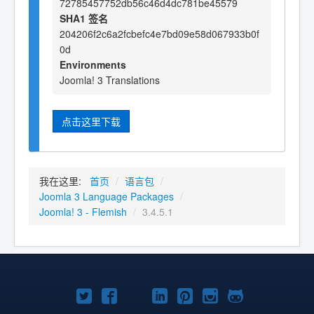
72785457752db56c46d4dc781be45579
SHA1 签名
204206f2c6a2fcbefc4e7bd09e58d067933b0f
0d
Environments
Joomla! 3 Translations
点击这里下载
我在这里:
首页
/
语言包
/
Joomla 3 Language Packages
/
Joomla! 3 - Flemish
/
3.4.5.1
Twitter
Facebook
YouTube
LinkedIn
Pinterest
Instagram
GitHub