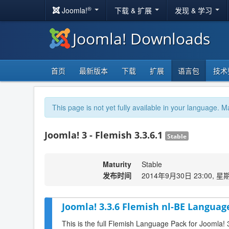
®
Joomla!
下载 & 扩展
发现 & 学习
Joomla! Downloads
首页
最新版本
下载
扩展
语言包
技术
This page is not yet fully available in your language. M
Joomla! 3 - Flemish 3.3.6.1
Stable
Maturity
Stable
发布时间
2014年9月30日 23:00, 星
Joomla! 3.3.6 Flemish nl-BE Language
This is the full Flemish Language Pack for Joomla! 