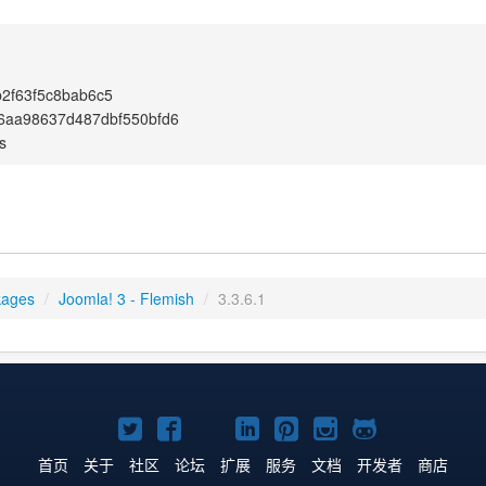
2f63f5c8bab6c5
6aa98637d487dbf550bfd6
s
kages
/
Joomla! 3 - Flemish
/
3.3.6.1
Twitter
Facebook
YouTube
LinkedIn
Pinterest
Instagram
GitHub
主
主
主
主
主
主
主
首页
关于
社区
论坛
扩展
服务
文档
开发者
商店