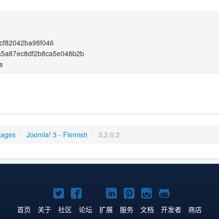
cf82042ba98f046
a5a87ec8df2b8ca5e048b2b
s
kages
/
Joomla! 3 - Flemish
/
3.2.0.2
Twitter
Facebook
YouTube
LinkedIn
Pinterest
Instagram
GitHub
主
主
主
主
主
主
主
首页
关于
社区
论坛
扩展
服务
文档
开发者
商店