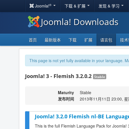
®
Joomla!
下载 & 扩展
发现 & 学习
Joomla! Downloads
首页
最新版本
下载
扩展
语言包
技术
This page is not yet fully available in your language. M
Joomla! 3 - Flemish 3.2.0.2
Stable
Maturity
Stable
发布时间
2013年11月11日 23:00, 
Joomla! 3.2.0 Flemish nl-BE Language
This is the full Flemish Language Pack for Joomla! 