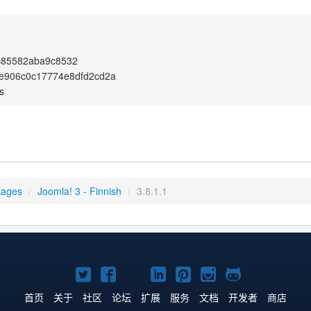
c85582aba9c8532
e906c0c17774e8dfd2cd2a
s
kages
/
Joomla! 3 - Finnish
/
3.8.1.1
Twitter
Facebook
YouTube
LinkedIn
Pinterest
Instagram
GitHub
主
主
主
主
主
主
主
首页
关于
社区
论坛
扩展
服务
文档
开发者
商店