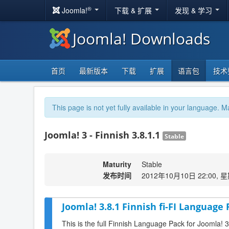
®
Joomla!
下载 & 扩展
发现 & 学习
Joomla! Downloads
首页
最新版本
下载
扩展
语言包
技术
This page is not yet fully available in your language. M
Joomla! 3 - Finnish 3.8.1.1
Stable
Maturity
Stable
发布时间
2012年10月10日 22:00, 
Joomla! 3.8.1 Finnish fi-FI Language 
This is the full Finnish Language Pack for Joomla! 3