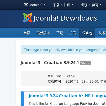
®
Joomla!
下载 & 扩展
发现 & 学习
Joomla! Downloads
首页
最新版本
下载
扩展
语言包
技术
This page is not yet fully available in your language. M
Joomla! 3 - Croatian 3.9.24.1
Stable
Maturity
Stable
发布时间
2020年3月09日 23:00, 星
Joomla! 3.9.24 Croatian hr-HR Langu
This is the full Croatian Language Pack for Joomla!