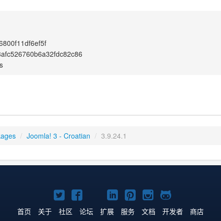
6800f11df6ef5f
afc526760b6a32fdc82c86
s
kages
/
Joomla! 3 - Croatian
/
3.9.24.1
Twitter
Facebook
YouTube
LinkedIn
Pinterest
Instagram
GitHub
主
主
主
主
主
主
主
首页
关于
社区
论坛
扩展
服务
文档
开发者
商店