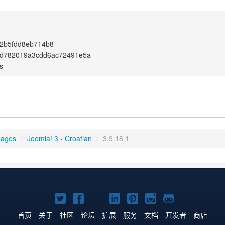
e2b5fdd8eb714b8
d782019a3cdd6ac72491e5a
s
kages
/
Joomla! 3 - Croatian
/
3.9.18.1
Twitter
Facebook
YouTube
LinkedIn
Pinterest
Instagram
GitHub
主
主
主
主
主
主
主
首页
关于
社区
论坛
扩展
服务
文档
开发者
商店