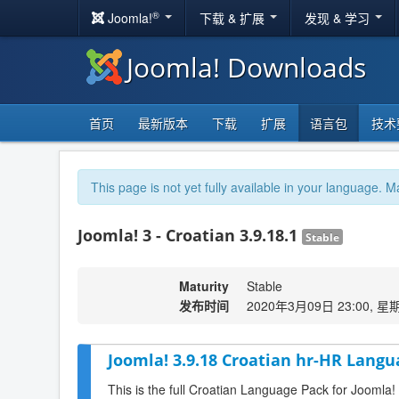
®
Joomla!
下载 & 扩展
发现 & 学习
Joomla! Downloads
首页
最新版本
下载
扩展
语言包
技术
This page is not yet fully available in your language. M
Joomla! 3 - Croatian 3.9.18.1
Stable
Maturity
Stable
发布时间
2020年3月09日 23:00, 星
Joomla! 3.9.18 Croatian hr-HR Langu
This is the full Croatian Language Pack for Joomla!