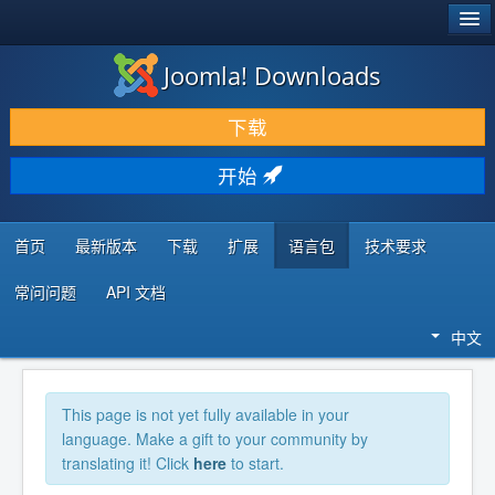
®
JOOMLA!
Joomla! Downloads
下载 & 扩展
下载
发现 & 学习
开始
社区 & 支持
开发者资源
首页
最新版本
下载
扩展
语言包
技术要求
常问问题
API 文档
中文
This page is not yet fully available in your
language. Make a gift to your community by
translating it! Click
here
to start.