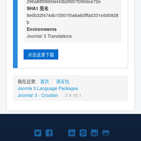
296a885f66fdef43b2f697f090dce72e
SHA1 签名
8e0b32f4744b15501f0a6a60fffa0331e5d0928
b
Environments
Joomla! 3 Translations
点击这里下载
我在这里:
首页
/
语言包
/
Joomla 3 Language Packages
/
Joomla! 3 - Croatian
/
3.9.16.1
Twitter
Facebook
YouTube
LinkedIn
Pinterest
Instagram
GitHub