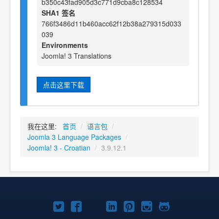
b350c43fad905d3c771d9cba8c128534
SHA1 签名
766f3486d11b460acc62f12b38a279315d033
039
Environments
Joomla! 3 Translations
点击这里下载
我在这里:
首页
/
语言包
/
Joomla 3 Language Packages
/
Joomla! 3 - Croatian
/
3.9.12.1
Twitter
Facebook
YouTube
LinkedIn
Pinterest
Instagram
GitHub