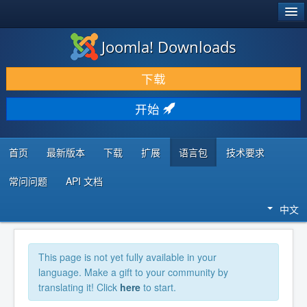
®
JOOMLA!
Joomla! Downloads
下载 & 扩展
下载
发现 & 学习
开始
社区 & 支持
开发者资源
首页
最新版本
下载
扩展
语言包
技术要求
常问问题
API 文档
中文
This page is not yet fully available in your
language. Make a gift to your community by
translating it! Click
here
to start.