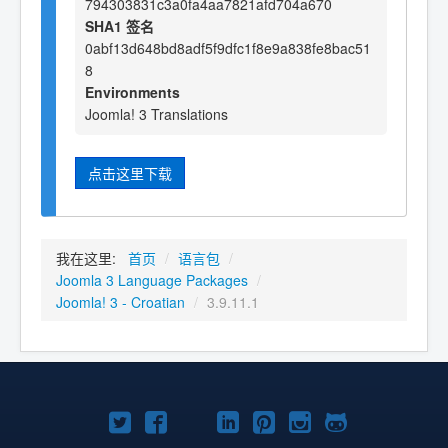
794303831c3a0fa4aa7821afd704a670
SHA1 签名
0abf13d648bd8adf5f9dfc1f8e9a838fe8bac51
8
Environments
Joomla! 3 Translations
点击这里下载
我在这里:
首页
/
语言包
/
Joomla 3 Language Packages
/
Joomla! 3 - Croatian
/
3.9.11.1
Twitter
Facebook
YouTube
LinkedIn
Pinterest
Instagram
GitHub