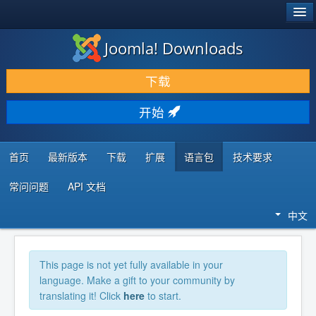
®
JOOMLA!
Joomla! Downloads
下载 & 扩展
下载
发现 & 学习
开始
社区 & 支持
开发者资源
首页
最新版本
下载
扩展
语言包
技术要求
常问问题
API 文档
中文
This page is not yet fully available in your
language. Make a gift to your community by
translating it! Click
here
to start.