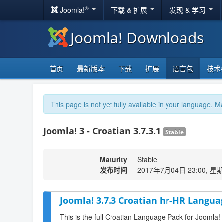
®
Joomla!
下载 & 扩展
发现 & 学习
Joomla! Downloads
首页
最新版本
下载
扩展
语言包
技术
This page is not yet fully available in your language. M
Joomla! 3 - Croatian 3.7.3.1
Stable
Maturity
Stable
发布时间
2017年7月04日 23:00, 星
Joomla! 3.7.3 Croatian hr-HR Langua
This is the full Croatian Language Pack for Joomla!