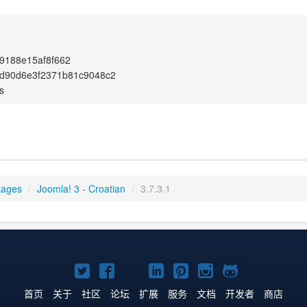
9188e15af8f662
2d90d6e3f2371b81c9048c2
s
kages
/
Joomla! 3 - Croatian
/
3.7.3.1
Twitter
Facebook
YouTube
LinkedIn
Pinterest
Instagram
GitHub
主
主
主
主
主
主
主
首页
关于
社区
论坛
扩展
服务
文档
开发者
商店