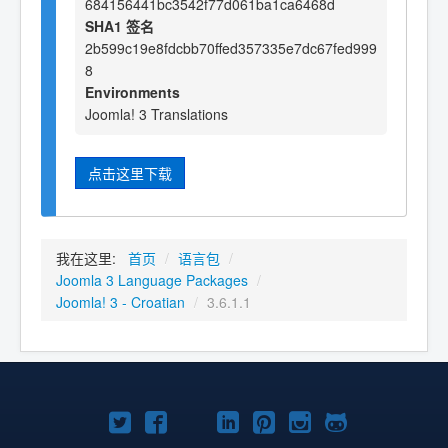
684156441bc3542f77d061ba1ca6468d
SHA1 签名
2b599c19e8fdcbb70ffed357335e7dc67fed999
8
Environments
Joomla! 3 Translations
点击这里下载
我在这里:
首页
/
语言包
/
Joomla 3 Language Packages
/
Joomla! 3 - Croatian
/
3.6.1.1
Twitter
Facebook
YouTube
LinkedIn
Pinterest
Instagram
GitHub