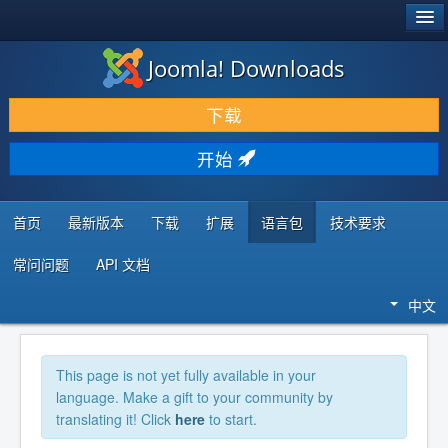
®
JOOMLA!
Joomla! Downloads
下载 & 扩展
下载
发现 & 学习
开始
社区 & 支持
开发者资源
首页
最新版本
下载
扩展
语言包
技术要求
常问问题
API 文档
中文
This page is not yet fully available in your
language. Make a gift to your community by
translating it! Click
here
to start.