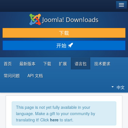
®
JOOMLA!
Joomla! Downloads
下载 & 扩展
下载
发现 & 学习
开始
社区 & 支持
开发者资源
首页
最新版本
下载
扩展
语言包
技术要求
常问问题
API 文档
中文
This page is not yet fully available in your
language. Make a gift to your community by
translating it! Click
here
to start.