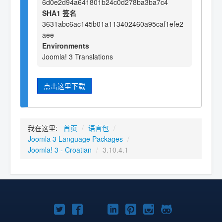
6d0e2d94a641801b24c0d278ba3ba7c4
SHA1 签名
3631abc6ac145b01a113402460a95caf1efe2
aee
Environments
Joomla! 3 Translations
点击这里下载
我在这里:
首页
/
语言包
/
Joomla 3 Language Packages
/
Joomla! 3 - Croatian
/
3.10.4.1
Twitter
Facebook
YouTube
LinkedIn
Pinterest
Instagram
GitHub