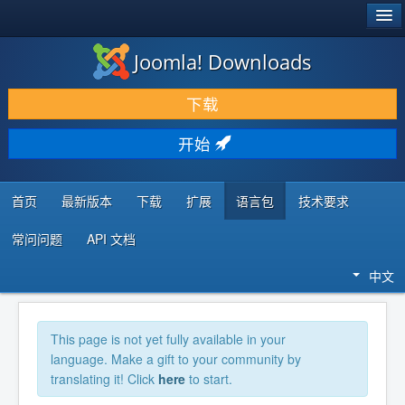
®
JOOMLA!
Joomla! Downloads
下载 & 扩展
下载
发现 & 学习
开始
社区 & 支持
开发者资源
首页
最新版本
下载
扩展
语言包
技术要求
常问问题
API 文档
中文
This page is not yet fully available in your
language. Make a gift to your community by
translating it! Click
here
to start.