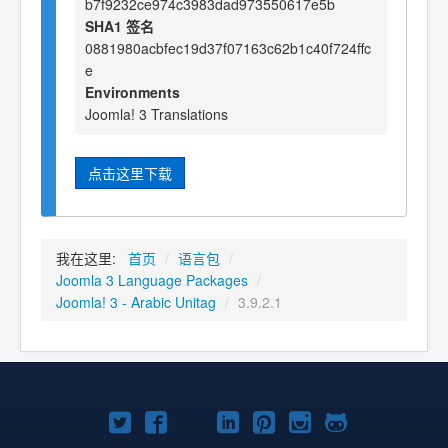
b7f9232ce974c3983dad973550617e5b
SHA1 签名
0881980acbfec19d37f07163c62b1c40f724ffc
e
Environments
Joomla! 3 Translations
点击这里下载
我在这里:
首页
/
语言包
/
Joomla 3 Language Packages
/
Joomla! 3 - Arabic Unitag
/
3.9.2.1
Twitter
Facebook
YouTube
LinkedIn
Pinterest
Instagram
GitHub