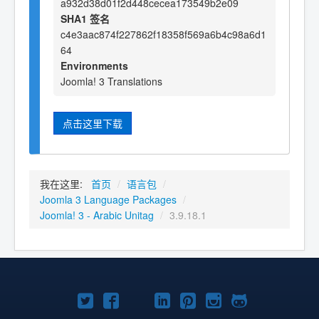
a932d38d01f2d448cecea173549b2e09
SHA1 签名
c4e3aac874f227862f18358f569a6b4c98a6d1
64
Environments
Joomla! 3 Translations
点击这里下载
我在这里:
首页
/
语言包
/
Joomla 3 Language Packages
/
Joomla! 3 - Arabic Unitag
/
3.9.18.1
Twitter
Facebook
YouTube
LinkedIn
Pinterest
Instagram
GitHub