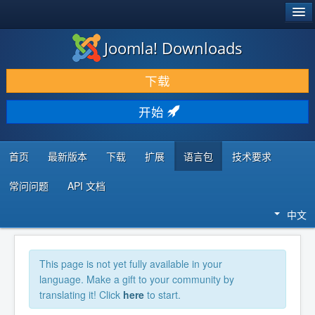
®
JOOMLA!
Joomla! Downloads
下载 & 扩展
下载
发现 & 学习
开始
社区 & 支持
开发者资源
首页
最新版本
下载
扩展
语言包
技术要求
常问问题
API 文档
中文
This page is not yet fully available in your
language. Make a gift to your community by
translating it! Click
here
to start.