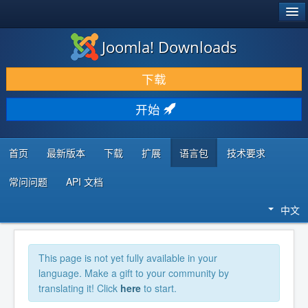
®
JOOMLA!
Joomla! Downloads
下载 & 扩展
下载
发现 & 学习
开始
社区 & 支持
开发者资源
首页
最新版本
下载
扩展
语言包
技术要求
常问问题
API 文档
中文
This page is not yet fully available in your
language. Make a gift to your community by
translating it! Click
here
to start.