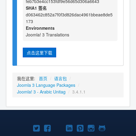
feb7b3e4cc153fdf9e56d65d306a6643
SHA1 签名
d063462c852a7f0f3d826dac4961bbeae8de5
173
Environments
Joomla! 3 Translations
点击这里下载
我在这里:
首页
/
语言包
/
Joomla 3 Language Packages
/
Joomla! 3 - Arabic Unitag
/
3.4.1.1
Twitter
Facebook
YouTube
LinkedIn
Pinterest
Instagram
GitHub