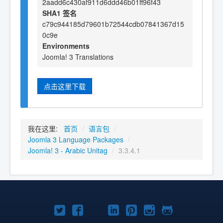
2aadd6c430af911d6ddd46b01ff96f43
SHA1 签名
c79c944185d79601b72544cdb07841367d15
0c9e
Environments
Joomla! 3 Translations
点击这里下载
我在这里:
首页
/
语言包
/
Joomla 3 Language Packages
/
Joomla! 3 - Arabic Unitag
/
3.3.4.1
Twitter
Facebook
YouTube
LinkedIn
Pinterest
Instagram
GitHub