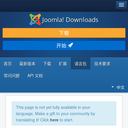
®
JOOMLA!
Joomla! Downloads
下载 & 扩展
下载
发现 & 学习
开始
社区 & 支持
开发者资源
首页
最新版本
下载
扩展
语言包
技术要求
常问问题
API 文档
中文
This page is not yet fully available in your
language. Make a gift to your community by
translating it! Click
here
to start.