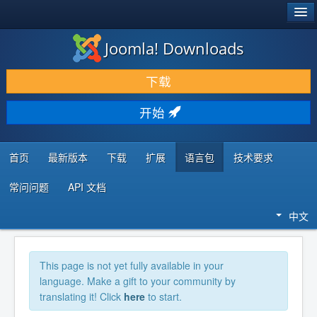
®
JOOMLA!
Joomla! Downloads
下载 & 扩展
下载
发现 & 学习
开始
社区 & 支持
开发者资源
首页
最新版本
下载
扩展
语言包
技术要求
常问问题
API 文档
中文
This page is not yet fully available in your
language. Make a gift to your community by
translating it! Click
here
to start.