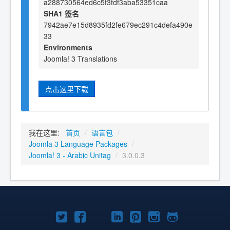
a288730564ed6c5f3fdf3aba53351caa
SHA1 签名
7942ae7e15d8935fd2fe679ec291c4defa490e
33
Environments
Joomla! 3 Translations
点击这里下载
我在这里:
首页
/
语言包
/
Joomla 3 Language Packages
/
Joomla! 3 - Arabic Unitag
/
3.0.0.3
Twitter
Facebook
YouTube
LinkedIn
Pinterest
Instagram
GitHub