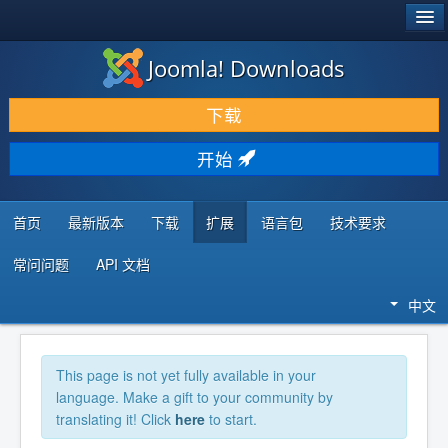
®
JOOMLA!
Joomla! Downloads
下载 & 扩展
下载
发现 & 学习
开始
社区 & 支持
开发者资源
首页
最新版本
下载
扩展
语言包
技术要求
常问问题
API 文档
中文
This page is not yet fully available in your
language. Make a gift to your community by
translating it! Click
here
to start.