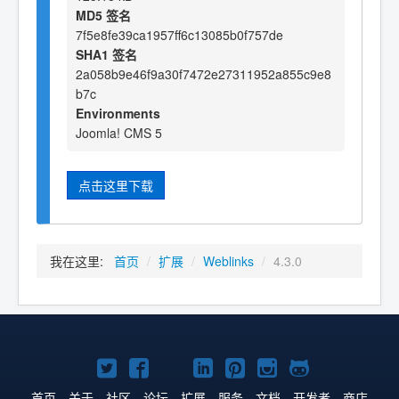
MD5 签名
7f5e8fe39ca1957ff6c13085b0f757de
SHA1 签名
2a058b9e46f9a30f7472e27311952a855c9e8
b7c
Environments
Joomla! CMS 5
点击这里下载
我在这里:
首页
/
扩展
/
Weblinks
/
4.3.0
Twitter
Facebook
YouTube
LinkedIn
Pinterest
Instagram
GitHub
主
主
主
主
主
主
主
首页
关于
社区
论坛
扩展
服务
文档
开发者
商店