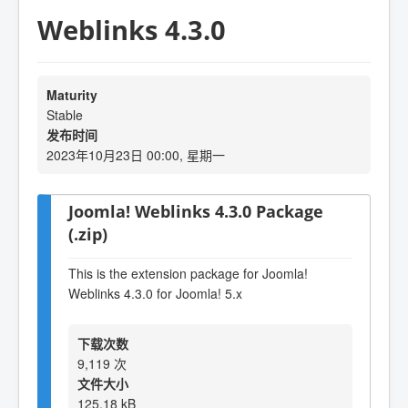
Weblinks 4.3.0
Maturity
Stable
发布时间
2023年10月23日 00:00, 星期一
Joomla! Weblinks 4.3.0 Package
(.zip)
This is the extension package for Joomla!
Weblinks 4.3.0 for Joomla! 5.x
下载次数
9,119 次
文件大小
125.18 kB