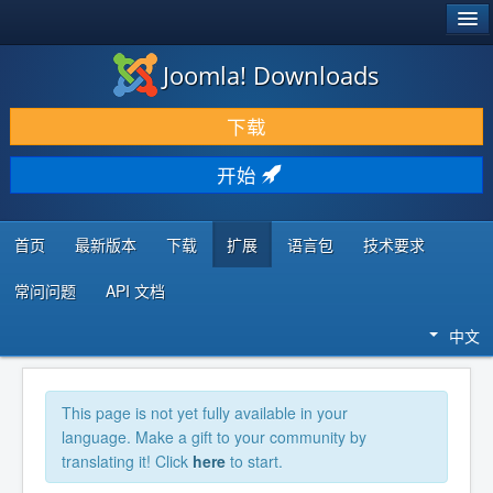
®
JOOMLA!
Joomla! Downloads
下载 & 扩展
下载
发现 & 学习
开始
社区 & 支持
开发者资源
首页
最新版本
下载
扩展
语言包
技术要求
常问问题
API 文档
中文
This page is not yet fully available in your
language. Make a gift to your community by
translating it! Click
here
to start.