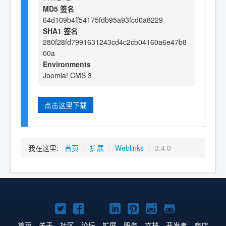
MD5 签名
64d109b4ff54175fdb95a93fcd0a8229
SHA1 签名
280f28fd7991631243cd4c2cb04160a6e47b8
00a
Environments
Joomla! CMS 3
点击这里下载
我在这里:
首页
/
扩展
/
Weblinks
/
3.4.0
Twitter
Facebook
YouTube
LinkedIn
Pinterest
Instagram
GitHub
主
主
主
主
主
主
主
首页
关于
社区
论坛
扩展
服务
文档
开发者
商店