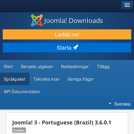
®
JOOMLA!
Joomla! Downloads
LADDA NER & UTÖKA
Ladda ner
UPPTÄCK & LÄR
Starta
GEMENSKAP & SUPPORT
RESURSER FÖR UTVECKLARE
Start
Senaste utgåvan
Nedladdningar
Tillägg
Språkpaket
Tekniska krav
Vanliga frågor
API Dokumentation
Svenska
Joomla! 3 - Portuguese (Brazil) 3.6.0.1
Stable