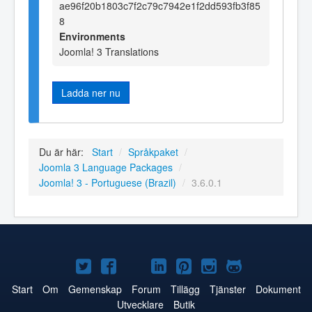
ae96f20b1803c7f2c79c7942e1f2dd593fb3f85
8
Environments
Joomla! 3 Translations
Ladda ner nu
Du är här:
Start
/
Språkpaket
/
Joomla 3 Language Packages
/
Joomla! 3 - Portuguese (Brazil)
/
3.6.0.1
Joomla!
Joomla!
Joomla!
Joomla!
Joomla!
Joomla!
Joomla!
på
på
på
på
på
på
på
Start
Om
Gemenskap
Forum
Tillägg
Tjänster
Dokument
Utvecklare
Butik
Twitter
Facebook
YouTube
LinkedIn
Pinterest
Instagram
GitHub