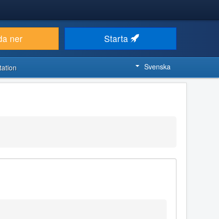
da ner
Starta
Svenska
ation