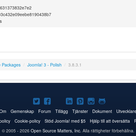
c631373832e7e2
803c432e09eebe8190438b7
s
e Packages
/
Joomla! 3 - Polish
/
3.8.3.1
Joomla!
Joomla!
Joomla!
Joomla!
Joomla!
Joomla!
Joomla!
på
på
på
på
på
på
på
Om
Gemenskap
Forum
Tillägg
Tjänster
Dokument
Utvecklar
Twitter
Facebook
YouTube
LinkedIn
Pinterest
Instagram
GitHub
policy
Cookie-policy
Stöd Joomla! med $5
Hjälp till att översätta
© 2005 - 2026
Open Source Matters, Inc.
Alla rättigheter förbehållna.