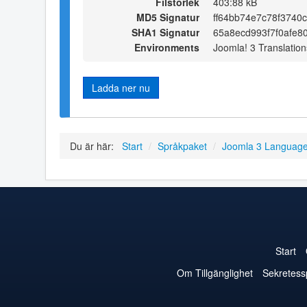
Filstorlek
403:88 kB
MD5 Signatur
ff64bb74e7c78f3740
SHA1 Signatur
65a8ecd993f7f0afe
Environments
Joomla! 3 Translation
Ladda ner nu
Du är här:
Start
/
Språkpaket
/
Joomla 3 Languag
Start
Om Tillgänglighet
Sekretess