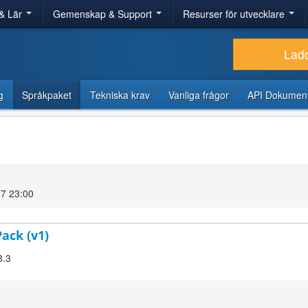
& Lär
Gemenskap & Support
Resurser för utvecklare
Lad
g
Språkpaket
Tekniska krav
Vanliga frågor
API Dokument
7 23:00
Pack (v1)
8.3