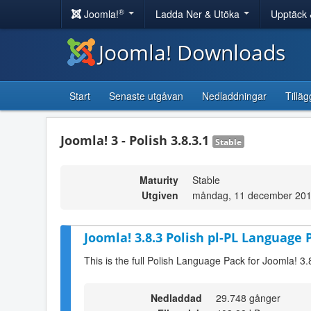
®
Joomla!
Ladda Ner & Utöka
Upptäck 
Joomla! Downloads
Start
Senaste utgåvan
Nedladdningar
Tilläg
Joomla! 3 - Polish 3.8.3.1
Stable
Maturity
Stable
Utgiven
måndag, 11 december 201
Joomla! 3.8.3 Polish pl-PL Language 
This is the full Polish Language Pack for Joomla! 3.
Nedladdad
29.748 gånger