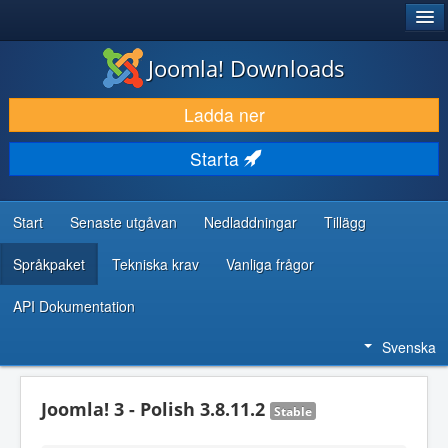
®
JOOMLA!
Joomla! Downloads
LADDA NER & UTÖKA
Ladda ner
UPPTÄCK & LÄR
Starta
GEMENSKAP & SUPPORT
RESURSER FÖR UTVECKLARE
Start
Senaste utgåvan
Nedladdningar
Tillägg
Språkpaket
Tekniska krav
Vanliga frågor
API Dokumentation
Svenska
Joomla! 3 - Polish 3.8.11.2
Stable