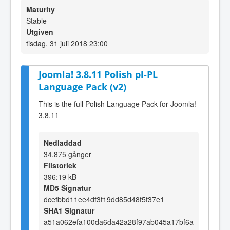
Maturity
Stable
Utgiven
tisdag, 31 juli 2018 23:00
Joomla! 3.8.11 Polish pl-PL
Language Pack (v2)
This is the full Polish Language Pack for Joomla!
3.8.11
Nedladdad
34.875 gånger
Filstorlek
396:19 kB
MD5 Signatur
dcefbbd11ee4df3f19dd85d48f5f37e1
SHA1 Signatur
a51a062efa100da6da42a28f97ab045a17bf6a