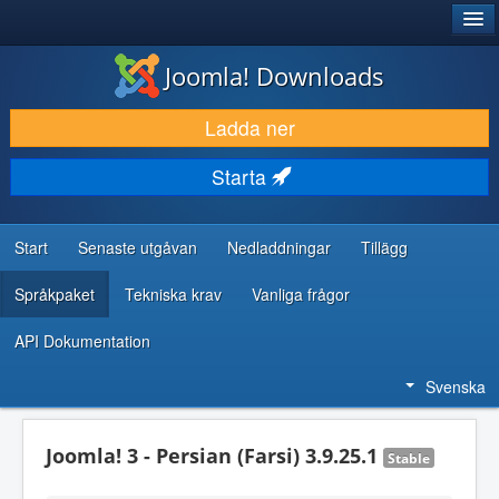
®
JOOMLA!
Joomla! Downloads
LADDA NER & UTÖKA
Ladda ner
UPPTÄCK & LÄR
Starta
GEMENSKAP & SUPPORT
RESURSER FÖR UTVECKLARE
Start
Senaste utgåvan
Nedladdningar
Tillägg
Språkpaket
Tekniska krav
Vanliga frågor
API Dokumentation
Svenska
Joomla! 3 - Persian (Farsi) 3.9.25.1
Stable