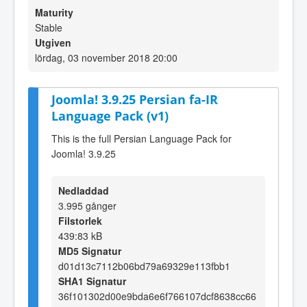
Maturity
Stable
Utgiven
lördag, 03 november 2018 20:00
Joomla! 3.9.25 Persian fa-IR
Language Pack (v1)
This is the full Persian Language Pack for
Joomla! 3.9.25
Nedladdad
3.995 gånger
Filstorlek
439:83 kB
MD5 Signatur
d01d13c7112b06bd79a69329e113fbb1
SHA1 Signatur
36f101302d00e9bda6e6f766107dcf8638cc66