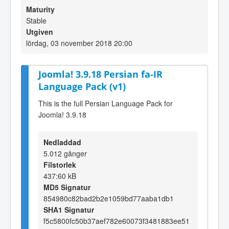
Maturity
Stable
Utgiven
lördag, 03 november 2018 20:00
Joomla! 3.9.18 Persian fa-IR
Language Pack (v1)
This is the full Persian Language Pack for
Joomla! 3.9.18
Nedladdad
5.012 gånger
Filstorlek
437:60 kB
MD5 Signatur
854980c82bad2b2e1059bd77aaba1db1
SHA1 Signatur
f5c5800fc50b37aef782e60073f3481883ee51