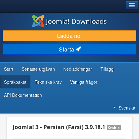
®
JOOMLA!
Joomla! Downloads
LADDA NER & UTÖKA
Ladda ner
UPPTÄCK & LÄR
Starta
GEMENSKAP & SUPPORT
RESURSER FÖR UTVECKLARE
Start
Senaste utgåvan
Nedladdningar
Tillägg
Språkpaket
Tekniska krav
Vanliga frågor
API Dokumentation
Svenska
Joomla! 3 - Persian (Farsi) 3.9.18.1
Stable