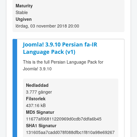
Maturity
Stable
Utgiven
lördag, 03 november 2018 20:00
Joomla! 3.9.10 Persian fa-IR
Language Pack (v1)
This is the full Persian Language Pack for
Joomla! 3.9.10
Nedladdad
3.777 gånger
Filstorlek
437:16 kB
MD5 Signatur
11677af06811220969d0cdb7ddfa6b45
SHA1 Signatur
131605aa7cadd078f088dfbc1f810a98e69267