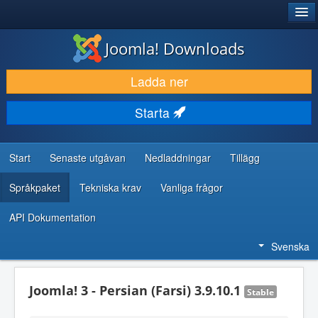
®
JOOMLA!
Joomla! Downloads
LADDA NER & UTÖKA
Ladda ner
UPPTÄCK & LÄR
Starta
GEMENSKAP & SUPPORT
RESURSER FÖR UTVECKLARE
Start
Senaste utgåvan
Nedladdningar
Tillägg
Språkpaket
Tekniska krav
Vanliga frågor
API Dokumentation
Svenska
Joomla! 3 - Persian (Farsi) 3.9.10.1
Stable