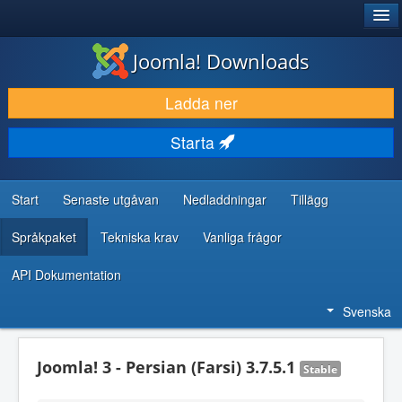
®
JOOMLA!
Joomla! Downloads
LADDA NER & UTÖKA
Ladda ner
UPPTÄCK & LÄR
Starta
GEMENSKAP & SUPPORT
RESURSER FÖR UTVECKLARE
Start
Senaste utgåvan
Nedladdningar
Tillägg
Språkpaket
Tekniska krav
Vanliga frågor
API Dokumentation
Svenska
Joomla! 3 - Persian (Farsi) 3.7.5.1
Stable