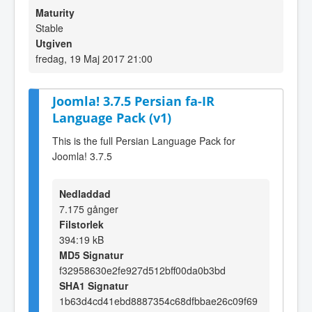
Maturity
Stable
Utgiven
fredag, 19 Maj 2017 21:00
Joomla! 3.7.5 Persian fa-IR
Language Pack (v1)
This is the full Persian Language Pack for
Joomla! 3.7.5
Nedladdad
7.175 gånger
Filstorlek
394:19 kB
MD5 Signatur
f32958630e2fe927d512bff00da0b3bd
SHA1 Signatur
1b63d4cd41ebd8887354c68dfbbae26c09f69