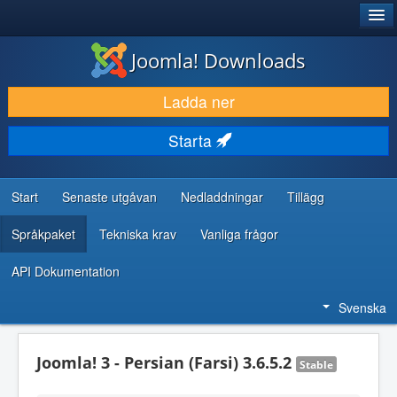
®
JOOMLA!
Joomla! Downloads
LADDA NER & UTÖKA
Ladda ner
UPPTÄCK & LÄR
Starta
GEMENSKAP & SUPPORT
RESURSER FÖR UTVECKLARE
Start
Senaste utgåvan
Nedladdningar
Tillägg
Språkpaket
Tekniska krav
Vanliga frågor
API Dokumentation
Svenska
Joomla! 3 - Persian (Farsi) 3.6.5.2
Stable