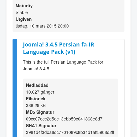
Maturity
Stable
Utgiven
tisdag, 10 mars 2015 20:00
Joomla! 3.4.5 Persian fa-IR
Language Pack (v1)
This is the full Persian Language Pack for
Joomla! 3.4.5
Nedladdad
10.627 gånger
Filstorlek
336:29 kB
MD5 Signatur
09cc07ecc2d5ec13ebb59c041868e8d7
SHA1 Signatur
3981d4f3dba6dc7701089c8b34d1aff5908d2ff