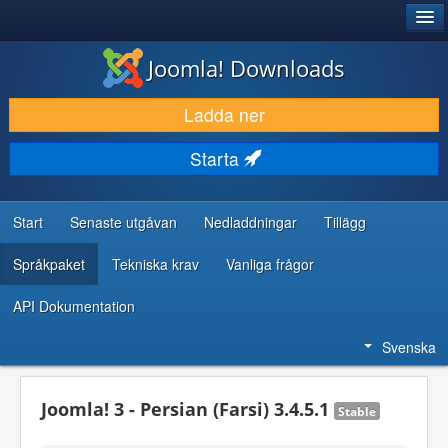
®
JOOMLA!
Joomla! Downloads
LADDA NER & UTÖKA
Ladda ner
UPPTÄCK & LÄR
Starta
GEMENSKAP & SUPPORT
RESURSER FÖR UTVECKLARE
Start
Senaste utgåvan
Nedladdningar
Tillägg
Språkpaket
Tekniska krav
Vanliga frågor
API Dokumentation
Svenska
Joomla! 3 - Persian (Farsi) 3.4.5.1
Stable