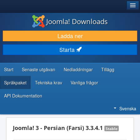
®
JOOMLA!
Joomla! Downloads
LADDA NER & UTÖKA
Ladda ner
UPPTÄCK & LÄR
Starta
GEMENSKAP & SUPPORT
RESURSER FÖR UTVECKLARE
Start
Senaste utgåvan
Nedladdningar
Tillägg
Språkpaket
Tekniska krav
Vanliga frågor
API Dokumentation
Svenska
Joomla! 3 - Persian (Farsi) 3.3.4.1
Stable