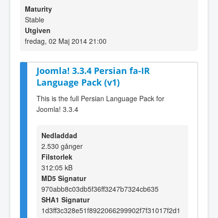
Maturity
Stable
Utgiven
fredag, 02 Maj 2014 21:00
Joomla! 3.3.4 Persian fa-IR
Language Pack (v1)
This is the full Persian Language Pack for
Joomla! 3.3.4
Nedladdad
2.530 gånger
Filstorlek
312:05 kB
MD5 Signatur
970abb8c03db5f36ff3247b7324cb635
SHA1 Signatur
1d3ff3c328e51f8922066299902f7f31017f2d1