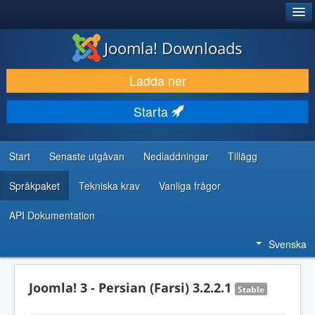
®
JOOMLA!
Joomla! Downloads
LADDA NER & UTÖKA
Ladda ner
UPPTÄCK & LÄR
Starta
GEMENSKAP & SUPPORT
RESURSER FÖR UTVECKLARE
Start
Senaste utgåvan
Nedladdningar
Tillägg
Språkpaket
Tekniska krav
Vanliga frågor
API Dokumentation
Svenska
Joomla! 3 - Persian (Farsi) 3.2.2.1
Stable