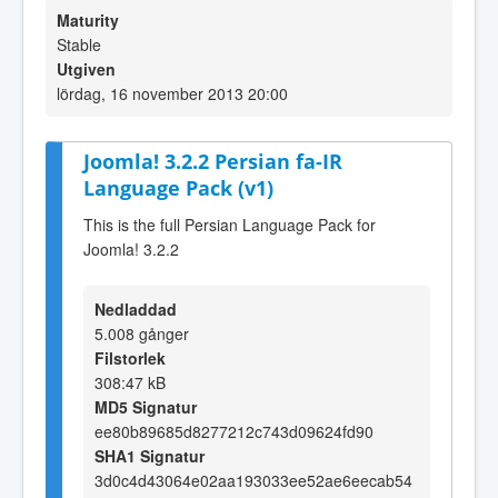
Maturity
Stable
Utgiven
lördag, 16 november 2013 20:00
Joomla! 3.2.2 Persian fa-IR
Language Pack (v1)
This is the full Persian Language Pack for
Joomla! 3.2.2
Nedladdad
5.008 gånger
Filstorlek
308:47 kB
MD5 Signatur
ee80b89685d8277212c743d09624fd90
SHA1 Signatur
3d0c4d43064e02aa193033ee52ae6eecab54