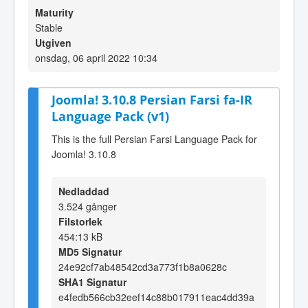
Maturity
Stable
Utgiven
onsdag, 06 april 2022 10:34
Joomla! 3.10.8 Persian Farsi fa-IR
Language Pack (v1)
This is the full Persian Farsi Language Pack for
Joomla! 3.10.8
Nedladdad
3.524 gånger
Filstorlek
454:13 kB
MD5 Signatur
24e92cf7ab48542cd3a773f1b8a0628c
SHA1 Signatur
e4fedb566cb32eef14c88b017911eac4dd39a