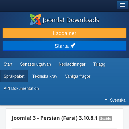
®
JOOMLA!
Joomla! Downloads
LADDA NER & UTÖKA
Ladda ner
UPPTÄCK & LÄR
Starta
GEMENSKAP & SUPPORT
RESURSER FÖR UTVECKLARE
Start
Senaste utgåvan
Nedladdningar
Tillägg
Språkpaket
Tekniska krav
Vanliga frågor
API Dokumentation
Svenska
Joomla! 3 - Persian (Farsi) 3.10.8.1
Stable