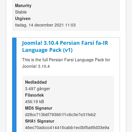
Maturity
Stable
Utgiven
tisdag, 14 december 2021 11:03
Joomla! 3.10.4 Persian Farsi fa-IR
Language Pack (v1)
This is the full Persian Farsi Language Pack for
Joomla! 3.10.4
Nedladdad
3.497 gånger
Filstorlek
456:19 kB
MD5 Signatur
d28cc713b6f793661f1c6c3e7e31feb2
SHA1 Signatur
46ec70adccc414415cabb1ec0bf5a95d33e9a