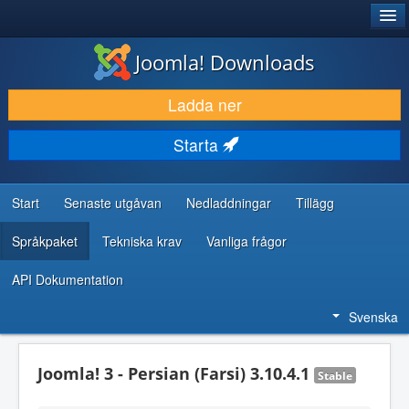
®
JOOMLA!
Joomla! Downloads
LADDA NER & UTÖKA
Ladda ner
UPPTÄCK & LÄR
Starta
GEMENSKAP & SUPPORT
RESURSER FÖR UTVECKLARE
Start
Senaste utgåvan
Nedladdningar
Tillägg
Språkpaket
Tekniska krav
Vanliga frågor
API Dokumentation
Svenska
Joomla! 3 - Persian (Farsi) 3.10.4.1
Stable