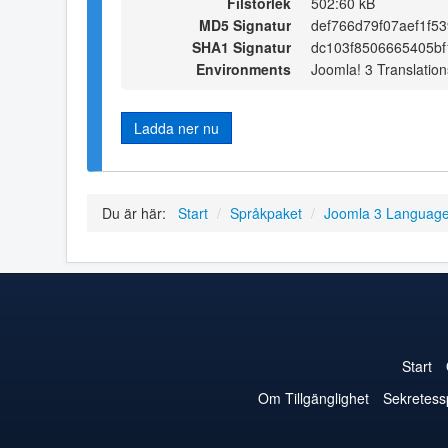
Filstorlek
502:60 kB
MD5 Signatur
def766d79f07aef1f5
SHA1 Signatur
dc103f8506665405bf
Environments
Joomla! 3 Translation
Ladda ner nu
Du är här:
Start
/
Språkpaket
/
Joomla 3 Languag
Start
Om Tillgänglighet
Sekretess