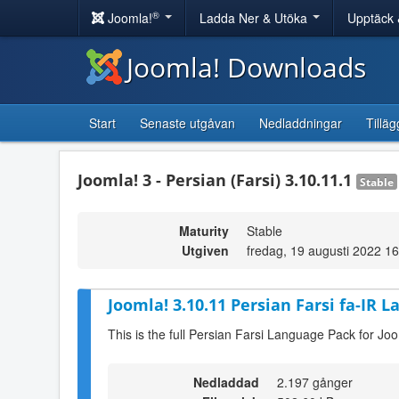
®
Joomla!
Ladda Ner & Utöka
Upptäck 
Joomla! Downloads
Start
Senaste utgåvan
Nedladdningar
Tilläg
Joomla! 3 - Persian (Farsi) 3.10.11.1
Stable
Maturity
Stable
Utgiven
fredag, 19 augusti 2022 1
Joomla! 3.10.11 Persian Farsi fa-IR 
This is the full Persian Farsi Language Pack for Jo
Nedladdad
2.197 gånger