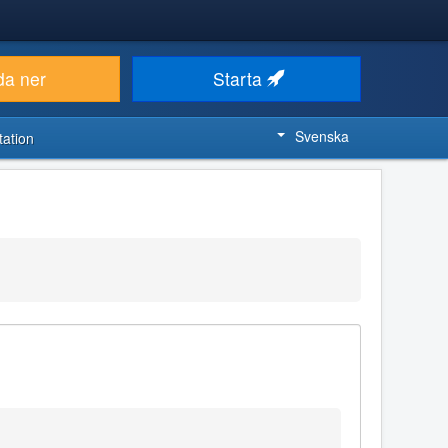
da ner
Starta
Svenska
ation