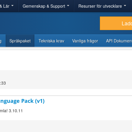
& Lär
Gemenskap & Support
Resurser för utvecklare
Lad
g
Språkpaket
Tekniska krav
Vanliga frågor
API Dokument
6:33
Language Pack (v1)
omla! 3.10.11