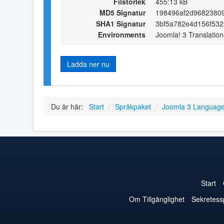
Filstorlek
455:13 kB
MD5 Signatur
198496af2d9682380
SHA1 Signatur
3bf5a782e4d156f532
Environments
Joomla! 3 Translation
Ladda ner nu
Du är här:
Start
/
Språkpaket
/
Joomla 3 Languag
Start
Om Tillgänglighet
Sekretess