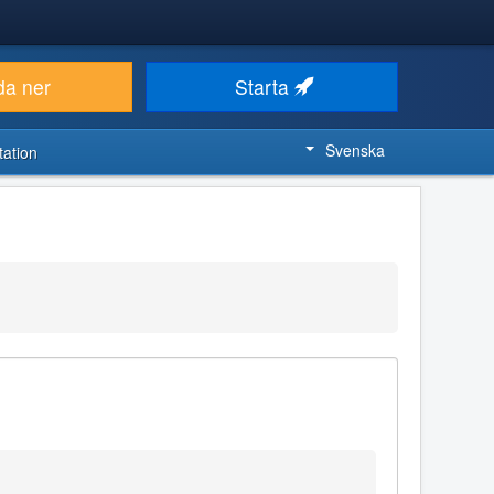
da ner
Starta
Svenska
ation