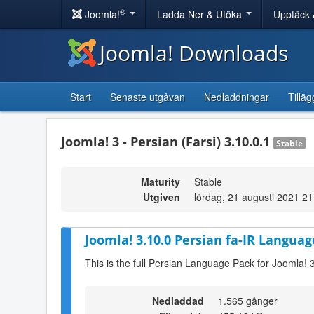
®
Joomla!
Ladda Ner & Utöka
Upptäck 
Joomla! Downloads
Start
Senaste utgåvan
Nedladdningar
Tilläg
Joomla! 3 - Persian (Farsi) 3.10.0.1
Stable
Maturity
Stable
Utgiven
lördag, 21 augusti 2021 21
Joomla! 3.10.0 Persian fa-IR Languag
This is the full Persian Language Pack for Joomla! 
Nedladdad
1.565 gånger