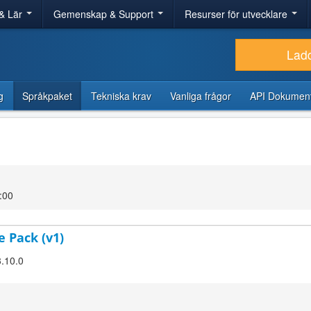
& Lär
Gemenskap & Support
Resurser för utvecklare
Lad
g
Språkpaket
Tekniska krav
Vanliga frågor
API Dokument
:00
e Pack (v1)
3.10.0