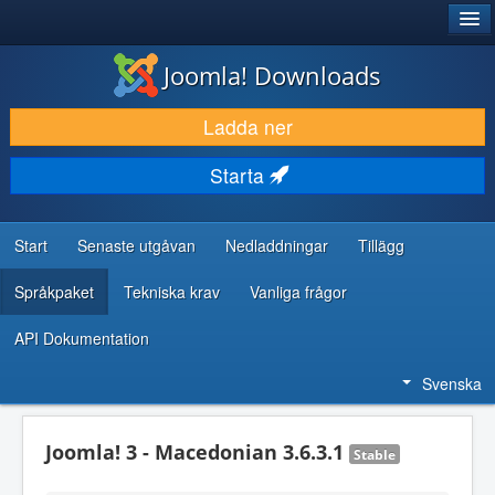
®
JOOMLA!
Joomla! Downloads
LADDA NER & UTÖKA
Ladda ner
UPPTÄCK & LÄR
Starta
GEMENSKAP & SUPPORT
RESURSER FÖR UTVECKLARE
Start
Senaste utgåvan
Nedladdningar
Tillägg
Språkpaket
Tekniska krav
Vanliga frågor
API Dokumentation
Svenska
Joomla! 3 - Macedonian 3.6.3.1
Stable