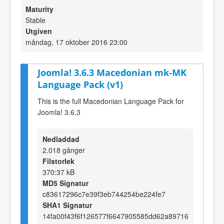
Maturity
Stable
Utgiven
måndag, 17 oktober 2016 23:00
Joomla! 3.6.3 Macedonian mk-MK
Language Pack (v1)
This is the full Macedonian Language Pack for
Joomla! 3.6.3
Nedladdad
2.018 gånger
Filstorlek
370:37 kB
MD5 Signatur
c83617296c7e39f3eb744254be224fe7
SHA1 Signatur
14fa00f43f6f126577f6647905585dd62a89716