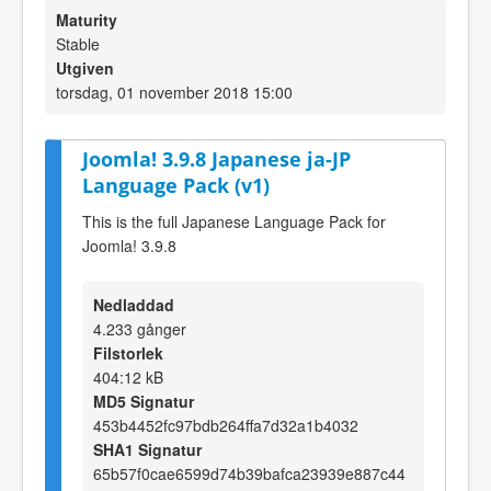
Maturity
Stable
Utgiven
torsdag, 01 november 2018 15:00
Joomla! 3.9.8 Japanese ja-JP
Language Pack (v1)
This is the full Japanese Language Pack for
Joomla! 3.9.8
Nedladdad
4.233 gånger
Filstorlek
404:12 kB
MD5 Signatur
453b4452fc97bdb264ffa7d32a1b4032
SHA1 Signatur
65b57f0cae6599d74b39bafca23939e887c44