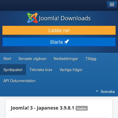
®
JOOMLA!
Joomla! Downloads
LADDA NER & UTÖKA
Ladda ner
UPPTÄCK & LÄR
Starta
GEMENSKAP & SUPPORT
RESURSER FÖR UTVECKLARE
Start
Senaste utgåvan
Nedladdningar
Tillägg
Språkpaket
Tekniska krav
Vanliga frågor
API Dokumentation
Svenska
Joomla! 3 - Japanese 3.9.8.1
Stable