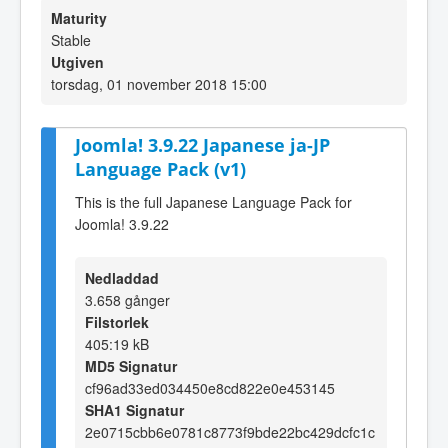
Maturity
Stable
Utgiven
torsdag, 01 november 2018 15:00
Joomla! 3.9.22 Japanese ja-JP
Language Pack (v1)
This is the full Japanese Language Pack for
Joomla! 3.9.22
Nedladdad
3.658 gånger
Filstorlek
405:19 kB
MD5 Signatur
cf96ad33ed034450e8cd822e0e453145
SHA1 Signatur
2e0715cbb6e0781c8773f9bde22bc429dcfc1c