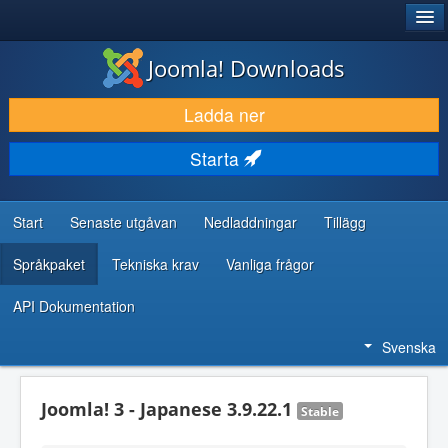
®
JOOMLA!
Joomla! Downloads
LADDA NER & UTÖKA
Ladda ner
UPPTÄCK & LÄR
Starta
GEMENSKAP & SUPPORT
RESURSER FÖR UTVECKLARE
Start
Senaste utgåvan
Nedladdningar
Tillägg
Språkpaket
Tekniska krav
Vanliga frågor
API Dokumentation
Svenska
Joomla! 3 - Japanese 3.9.22.1
Stable