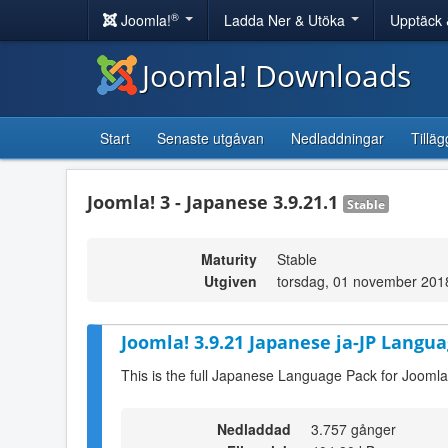
®
Joomla!
Ladda Ner & Utöka
Upptäck 
Joomla! Downloads
Start
Senaste utgåvan
Nedladdningar
Tilläg
Joomla! 3 - Japanese 3.9.21.1
Stable
Maturity
Stable
Utgiven
torsdag, 01 november 201
Joomla! 3.9.21 Japanese ja-JP Langua
This is the full Japanese Language Pack for Joomla
Nedladdad
3.757 gånger