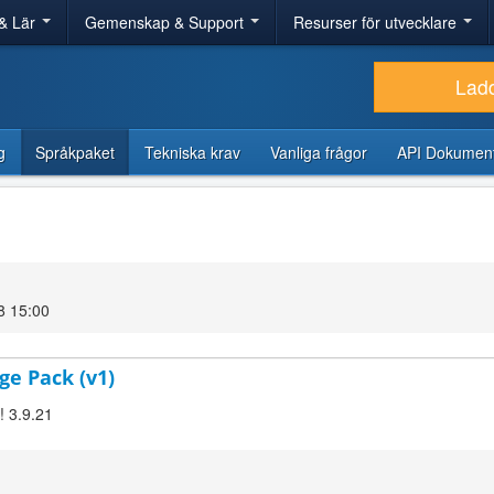
& Lär
Gemenskap & Support
Resurser för utvecklare
Lad
g
Språkpaket
Tekniska krav
Vanliga frågor
API Dokument
8 15:00
ge Pack (v1)
! 3.9.21