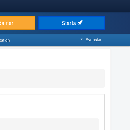
da ner
Starta
Svenska
ation