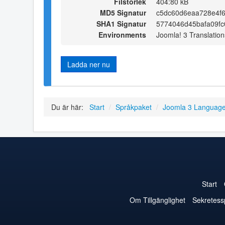
Filstorlek
404:80 kB
MD5 Signatur
c5dc60d6eaa728e4f6
SHA1 Signatur
5774046d45bafa09f
Environments
Joomla! 3 Translation
Ladda ner nu
Du är här:
Start
/
Språkpaket
/
Joomla 3 Languag
Start
Om Tillgänglighet
Sekretess