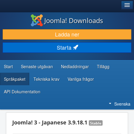
®
JOOMLA!
Joomla! Downloads
LADDA NER & UTÖKA
Ladda ner
UPPTÄCK & LÄR
Starta
GEMENSKAP & SUPPORT
RESURSER FÖR UTVECKLARE
Start
Senaste utgåvan
Nedladdningar
Tillägg
Språkpaket
Tekniska krav
Vanliga frågor
API Dokumentation
Svenska
Joomla! 3 - Japanese 3.9.18.1
Stable