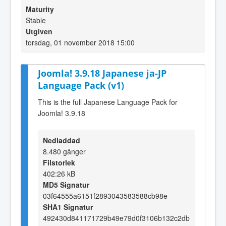
Maturity
Stable
Utgiven
torsdag, 01 november 2018 15:00
Joomla! 3.9.18 Japanese ja-JP
Language Pack (v1)
This is the full Japanese Language Pack for
Joomla! 3.9.18
Nedladdad
8.480 gånger
Filstorlek
402:26 kB
MD5 Signatur
03f64555a6151f2893043583588cb98e
SHA1 Signatur
492430d841171729b49e79d0f3106b132c2db