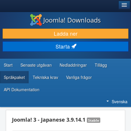
®
JOOMLA!
Joomla! Downloads
LADDA NER & UTÖKA
Ladda ner
UPPTÄCK & LÄR
Starta
GEMENSKAP & SUPPORT
RESURSER FÖR UTVECKLARE
Start
Senaste utgåvan
Nedladdningar
Tillägg
Språkpaket
Tekniska krav
Vanliga frågor
API Dokumentation
Svenska
Joomla! 3 - Japanese 3.9.14.1
Stable