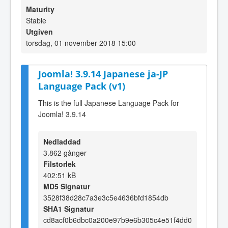
Maturity
Stable
Utgiven
torsdag, 01 november 2018 15:00
Joomla! 3.9.14 Japanese ja-JP
Language Pack (v1)
This is the full Japanese Language Pack for
Joomla! 3.9.14
Nedladdad
3.862 gånger
Filstorlek
402:51 kB
MD5 Signatur
3528f38d28c7a3e3c5e4636bfd1854db
SHA1 Signatur
cd8acf0b6dbc0a200e97b9e6b305c4e51f4dd0