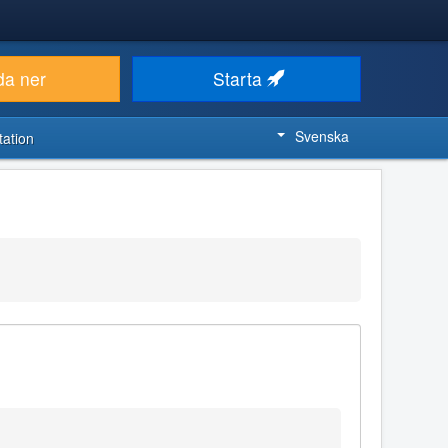
da ner
Starta
Svenska
ation