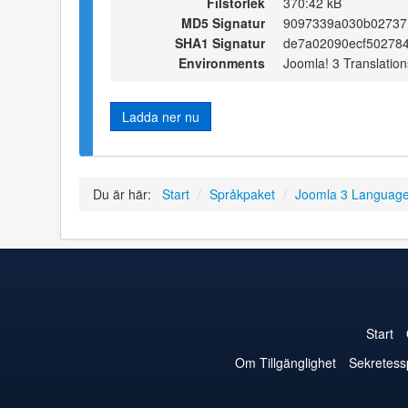
Filstorlek
370:42 kB
MD5 Signatur
9097339a030b02737
SHA1 Signatur
de7a02090ecf50278
Environments
Joomla! 3 Translation
Ladda ner nu
Du är här:
Start
/
Språkpaket
/
Joomla 3 Languag
Start
Om Tillgänglighet
Sekretess