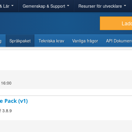
& Lär
Gemenskap & Support
Resurser för utvecklare
Lad
g
Språkpaket
Tekniska krav
Vanliga frågor
API Dokument
 16:00
e Pack (v1)
! 3.8.9