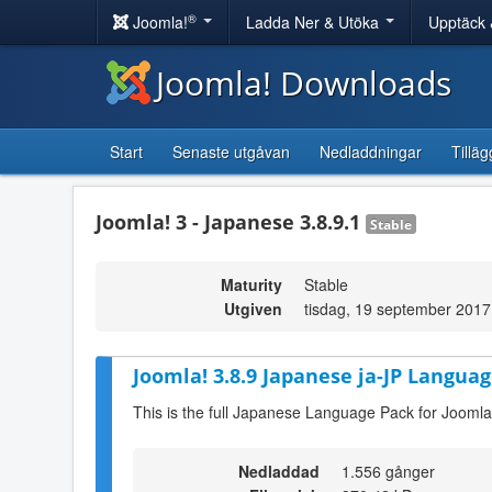
®
Joomla!
Ladda Ner & Utöka
Upptäck 
Joomla! Downloads
Start
Senaste utgåvan
Nedladdningar
Tilläg
Joomla! 3 - Japanese 3.8.9.1
Stable
Maturity
Stable
Utgiven
tisdag, 19 september 2017
Joomla! 3.8.9 Japanese ja-JP Languag
This is the full Japanese Language Pack for Joomla
Nedladdad
1.556 gånger