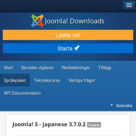
®
JOOMLA!
Joomla! Downloads
LADDA NER & UTÖKA
Ladda ner
UPPTÄCK & LÄR
Starta
GEMENSKAP & SUPPORT
RESURSER FÖR UTVECKLARE
Start
Senaste utgåvan
Nedladdningar
Tillägg
Språkpaket
Tekniska krav
Vanliga frågor
API Dokumentation
Svenska
Joomla! 3 - Japanese 3.7.0.2
Stable