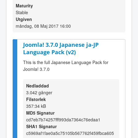
Maturity
Stable
Utgiven
måndag, 08 Maj 2017 16:00
Joomla! 3.7.0 Japanese ja-JP
Language Pack (v2)
This is the full Japanese Language Pack for
Joomla! 3.7.0
Nedladdad
3.042 gånger
Filstorlek
357:34 kB
MD5 Signatur
cd7eb7b74257fff993da7364c76edaa1
SHA1 Signatur
c5969af1fae0a5c75105b567762f459fbca605