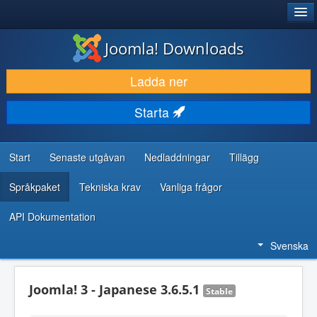
®
JOOMLA!
Joomla! Downloads
LADDA NER & UTÖKA
Ladda ner
UPPTÄCK & LÄR
Starta
GEMENSKAP & SUPPORT
RESURSER FÖR UTVECKLARE
Start
Senaste utgåvan
Nedladdningar
Tillägg
Språkpaket
Tekniska krav
Vanliga frågor
API Dokumentation
Svenska
Joomla! 3 - Japanese 3.6.5.1
Stable