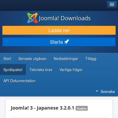
®
JOOMLA!
Joomla! Downloads
LADDA NER & UTÖKA
Ladda ner
UPPTÄCK & LÄR
Starta
GEMENSKAP & SUPPORT
RESURSER FÖR UTVECKLARE
Start
Senaste utgåvan
Nedladdningar
Tillägg
Språkpaket
Tekniska krav
Vanliga frågor
API Dokumentation
Svenska
Joomla! 3 - Japanese 3.2.0.1
Stable