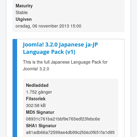
Maturity
Stable
Utgiven
onsdag, 06 november 2013 15:00
Joomla! 3.2.0 Japanese ja-JP
Language Pack (v1)
This is the full Japanese Language Pack for
Joomla! 3.2.0
Nedladdad
1.752 gånger
Filstorlek
302:58 kB
MD5 Signatur
08931c761ba21bbf9e765edf23febc6e
SHA1 Signatur
a81adb66a72599ae4db99c2fd4c0f651fa1d95